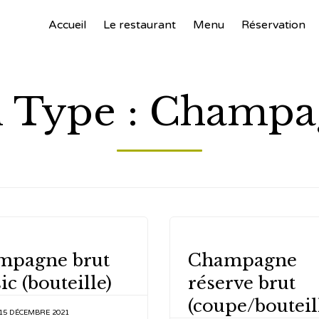
Accueil
Le restaurant
Menu
Réservation
 Type :
Champa
Y
CATEGORY
mpagne brut
Champagne
ic (bouteille)
réserve brut
(coupe/bouteil
15 DÉCEMBRE 2021